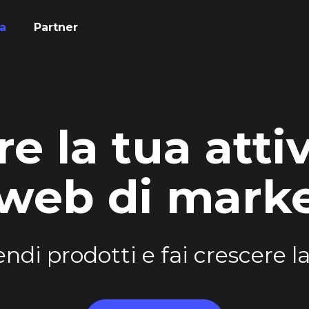
a
Partner
re la tua atti
 web di mark
endi prodotti e fai crescere la