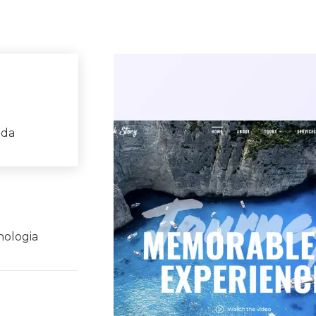
 da
cnologia