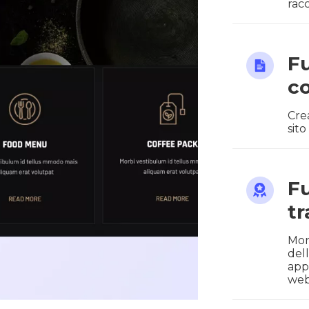
rac
F
co
Cre
sit
F
tr
Mon
del
appr
we