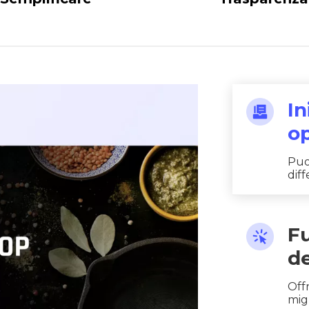
In
o
Puo
dif
F
de
w
Offr
migl